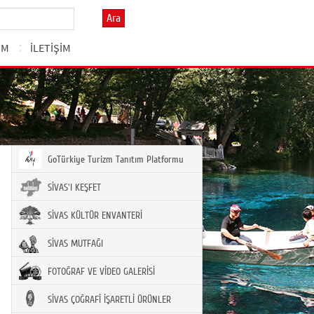
Ara
ZM
İLETİŞİM
GoTürkiye Turizm Tanıtım Platformu
SİVAS'I KEŞFET
SİVAS KÜLTÜR ENVANTERİ
SİVAS MUTFAĞI
FOTOĞRAF VE VİDEO GALERİSİ
SİVAS ÇOĞRAFİ İŞARETLİ ÜRÜNLER