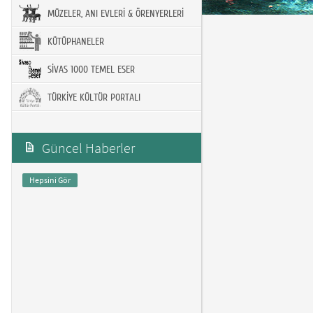
MÜZELER, ANI EVLERİ & ÖRENYERLERİ
KÜTÜPHANELER
SİVAS 1000 TEMEL ESER
TÜRKİYE KÜLTÜR PORTALI
Güncel Haberler
Hepsini Gör