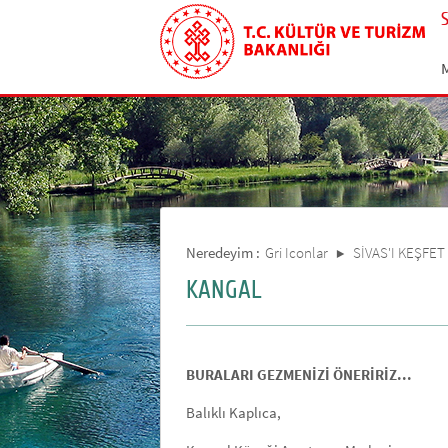
Neredeyim :
Gri Iconlar
SİVAS'I KEŞFET
KANGAL
BURALARI GEZMENİZİ ÖNERİRİZ...
Balıklı Kaplıca,