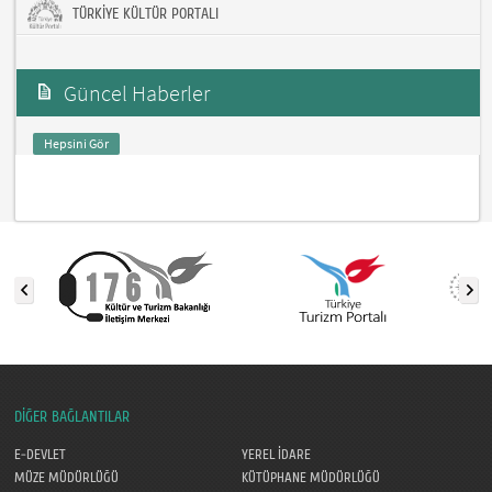
TÜRKİYE KÜLTÜR PORTALI
Güncel Haberler
Hepsini Gör
DİĞER BAĞLANTILAR
E-DEVLET
YEREL İDARE
MÜZE MÜDÜRLÜĞÜ
KÜTÜPHANE MÜDÜRLÜĞÜ