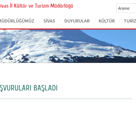
Sivas İl Kültür ve Turizm Müdürlüğü
MÜDÜRLÜĞÜMÜZ
SİVAS
DUYURULAR
KÜLTÜR
TURİ
AŞVURULARI BAŞLADI