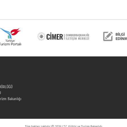
DÜRLÜĞÜ
U
urizm Bakanlığı
Tüm hakları saklıdır © 2026 | T.C. Kültür ve Turizm Bakanlığı