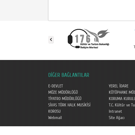
DİĞER BAĞLANTILAR
E-DEVLET
YEREL İDARE
MÜZE MÜDÜRLÜĞÜ
KÜTÜPHANE MÜ
TİYATRO MÜDÜRLÜĞÜ
KORUMA KURUL
SİVAS TÜRK HALK MUSİKİSİ
T.C. Kültür ve T
KOROSU
Intranet
Webmail
Site Ağacı