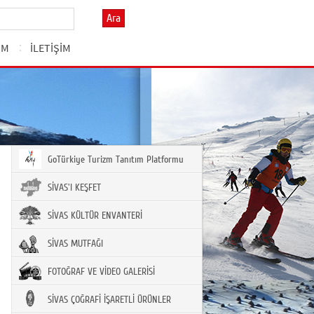
Ara
ZM
İLETİŞİM
GoTürkiye Turizm Tanıtım Platformu
SİVAS'I KEŞFET
SİVAS KÜLTÜR ENVANTERİ
SİVAS MUTFAĞI
FOTOĞRAF VE VİDEO GALERİSİ
SİVAS ÇOĞRAFİ İŞARETLİ ÜRÜNLER