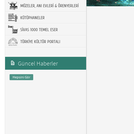
MÜZELER, ANI EVLERİ & ÖRENYERLERİ
KÜTÜPHANELER
SİVAS 1000 TEMEL ESER
TÜRKİYE KÜLTÜR PORTALI
Güncel Haberler
Hepsini Gör