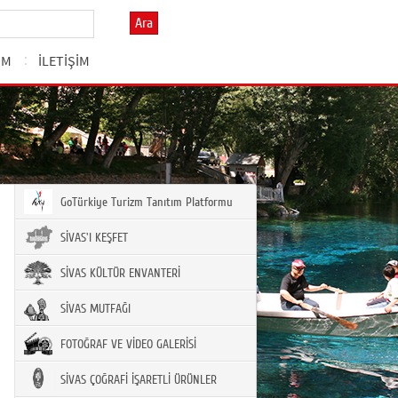
Ara
ZM
İLETİŞİM
GoTürkiye Turizm Tanıtım Platformu
SİVAS'I KEŞFET
SİVAS KÜLTÜR ENVANTERİ
SİVAS MUTFAĞI
FOTOĞRAF VE VİDEO GALERİSİ
SİVAS ÇOĞRAFİ İŞARETLİ ÜRÜNLER