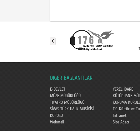
DİĞER BAĞLANTILAR
E-DEVLET
YEREL İDARE
MÜZE MÜDÜRLÜĞÜ
KÜTÜPHANE MÜ
TİYATRO MÜDÜRLÜĞÜ
KORUMA KURUL
SİVAS TÜRK HALK MUSİKİSİ
T.C. Kültür ve T
KOROSU
Intranet
Webmail
Site Ağacı