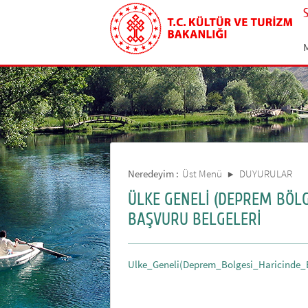
Neredeyim :
Üst Menü
DUYURULAR
ÜLKE GENELİ (DEPREM BÖLG
BAŞVURU BELGELERİ
Ulke_Geneli(Deprem_Bolgesi_Haricinde_B