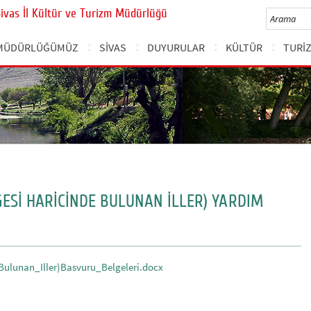
Sivas İl Kültür ve Turizm Müdürlüğü
MÜDÜRLÜĞÜMÜZ
SİVAS
DUYURULAR
KÜLTÜR
TURİ
ESİ HARİCİNDE BULUNAN İLLER) YARDIM
ulunan_Iller)Basvuru_Belgeleri.docx