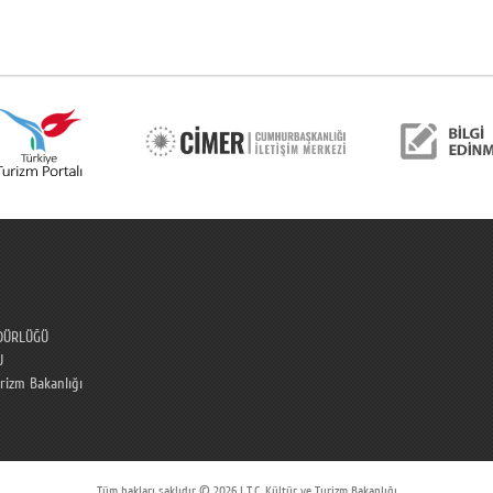
DÜRLÜĞÜ
U
urizm Bakanlığı
Tüm hakları saklıdır © 2026 | T.C. Kültür ve Turizm Bakanlığı