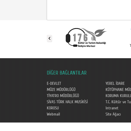
DİĞER BAĞLANTILAR
E-DEVLET
YEREL İDARE
MÜZE MÜDÜRLÜĞÜ
KÜTÜPHANE MÜ
TİYATRO MÜDÜRLÜĞÜ
KORUMA KURUL
SİVAS TÜRK HALK MUSİKİSİ
T.C. Kültür ve T
KOROSU
Intranet
Webmail
Site Ağacı