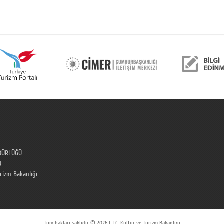
DÜRLÜĞÜ
U
urizm Bakanlığı
Tüm hakları saklıdır © 2026 | T.C. Kültür ve Turizm Bakanlığı