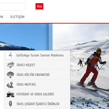
Ara
ZM
İLETİŞİM
GoTürkiye Turizm Tanıtım Platformu
SİVAS'I KEŞFET
SİVAS KÜLTÜR ENVANTERİ
SİVAS MUTFAĞI
FOTOĞRAF VE VİDEO GALERİSİ
SİVAS ÇOĞRAFİ İŞARETLİ ÜRÜNLER