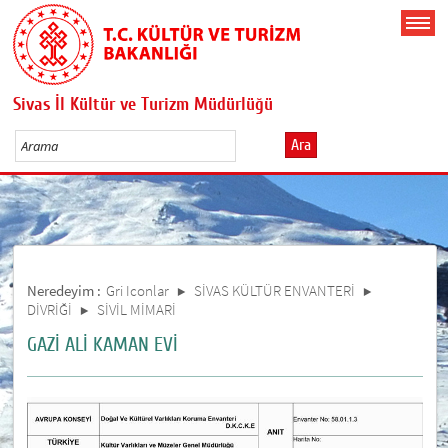
Sivas İl Kültür ve Turizm Müdürlüğü
Ara
Neredeyim :
Gri Iconlar
SİVAS KÜLTÜR ENVANTERİ
DİVRİĞİ
SİVİL MİMARİ
GAZİ ALİ KAMAN EVİ