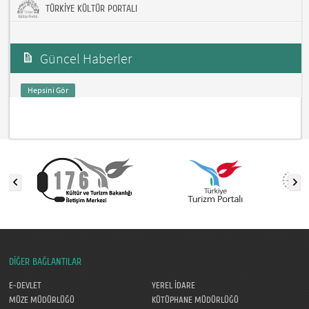
TÜRKİYE KÜLTÜR PORTALI
Güncel Haberler
Hepsini Gör
DİĞER BAĞLANTILAR
E-DEVLET
YEREL İDARE
MÜZE MÜDÜRLÜĞÜ
KÜTÜPHANE MÜDÜRLÜĞÜ