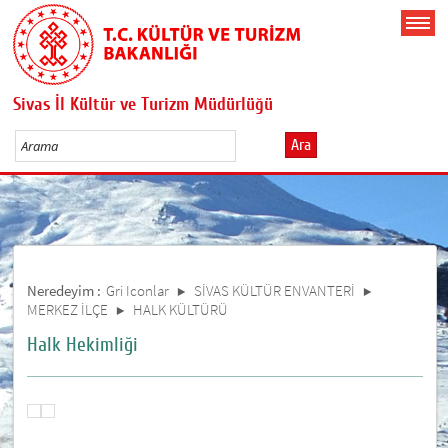
Sivas İl Kültür ve Turizm Müdürlüğü
Ara
Neredeyim :
Gri Iconlar
SİVAS KÜLTÜR ENVANTERİ
MERKEZ İLÇE
HALK KÜLTÜRÜ
Halk Hekimliği